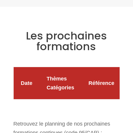
Les prochaines
formations
Thèmes
Date
Référence
P
Catégories
Retrouvez le planning de nos prochaines
formations continues (code 95/CAP) :